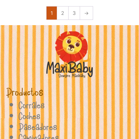
1
2
3
→
Productos
Corrales
Coches
Paseadores
Caminadores