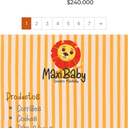
$
240.000
1
2
3
4
5
6
7
→
Productos
Corrales
Coches
Paseadores