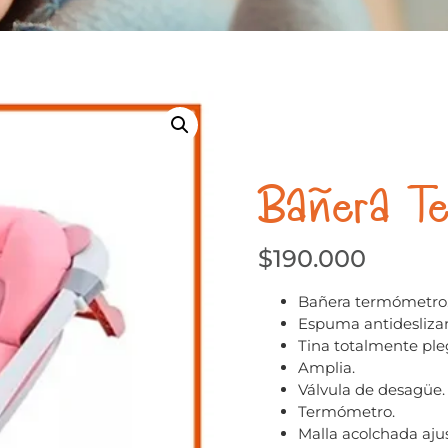
a
Bañera T
$
190.000
Bañera termómetro
Espuma antideslizan
Tina totalmente ple
Amplia.
Válvula de desagüe.
Termómetro.
Malla acolchada ajus