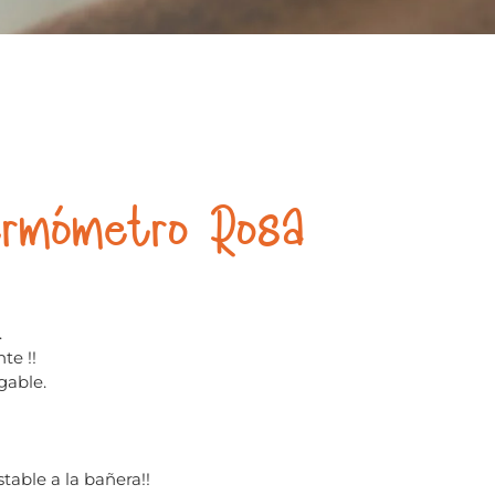
ermómetro Rosa
.
te !!
gable.
table a la bañera!!