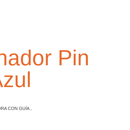
nador Pin
zul
RA CON GUÍA ,