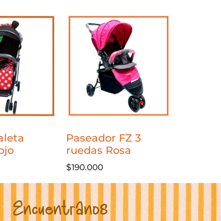
leta
Paseador FZ 3
ojo
ruedas Rosa
$
190.000
Encuentranos