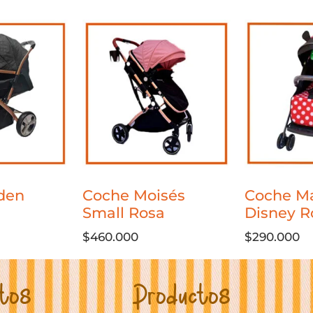
den
Coche Moisés
Coche Ma
Small Rosa
Disney R
$
460.000
$
290.000
tos
Productos