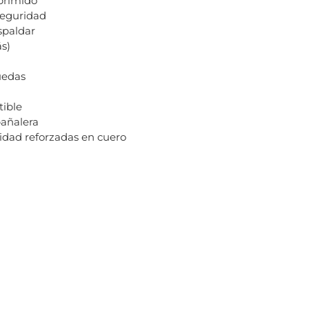
primido
seguridad
spaldar
ás)
uedas
tible
pañalera
idad reforzadas en cuero