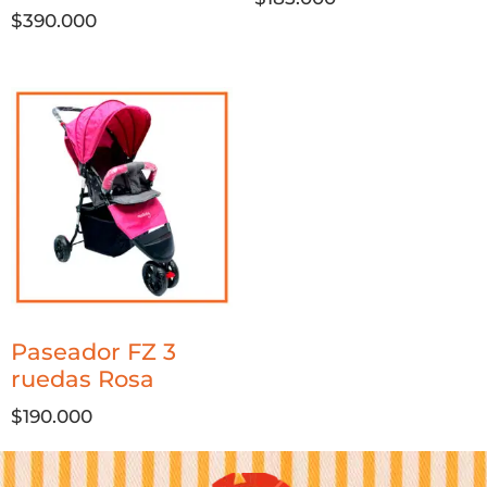
Valorado
$
390.000
con
4.00
de 5
Paseador FZ 3
ruedas Rosa
$
190.000