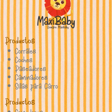
Productos
Corrales
Coches
Paseadores
Caminadores
Sillas para Carro
Productos