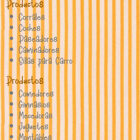
Productos
Corrales
Coches
Paseadores
Caminadores
Sillas para Carro
Productos
Comedores
Gimnasios
Mecedoras
Juguetes
Montables