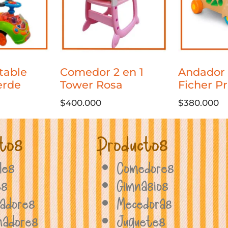
table
Comedor 2 en 1
Andador 
erde
Tower Rosa
Ficher Pr
$
400.000
$
380.000
tos
Productos
les
Comedores
es
Gimnasios
adores
Mecedoras
nadores
Juguetes