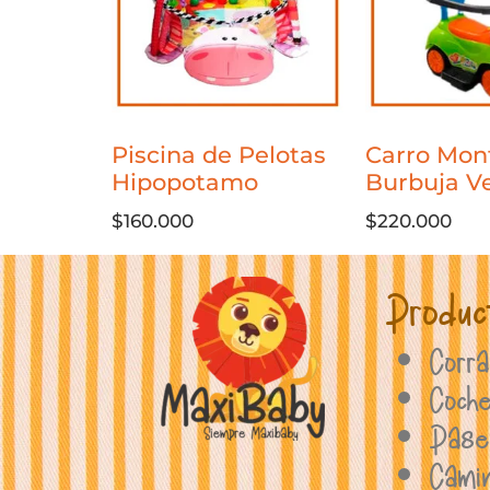
Piscina de Pelotas
Carro Mon
Hipopotamo
Burbuja V
$
160.000
$
220.000
Produc
Corra
Coch
Pase
Cami