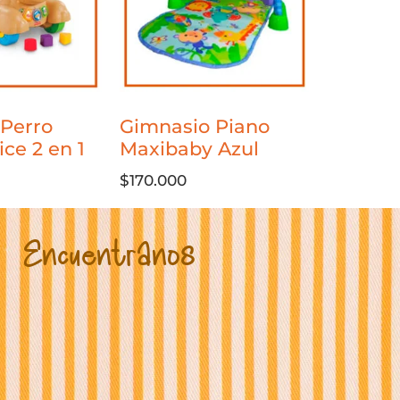
Perro
Gimnasio Piano
ice 2 en 1
Maxibaby Azul
$
170.000
Encuentranos