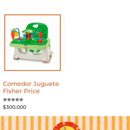
Comedor Juguete
Fisher Price
Valorado
$
300.000
con
5.00
de 5